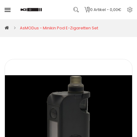
0 Artikel - 0,00€
AsMODus - Minikin Pod E-Zigaretten Set