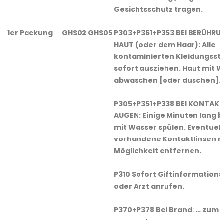
Gesichtsschutz tragen.
1er Packung
GHS02 GHS05
P303+P361+P353 BEI BERÜHR
HAUT (oder dem Haar): Alle
kontaminierten Kleidungss
sofort ausziehen. Haut mit
abwaschen [oder duschen]
P305+P351+P338 BEI KONTAK
AUGEN: Einige Minuten lan
mit Wasser spülen. Eventuel
vorhandene Kontaktlinsen 
Möglichkeit entfernen.
P310 Sofort Giftinformatio
oder Arzt anrufen.
P370+P378 Bei Brand: … zum