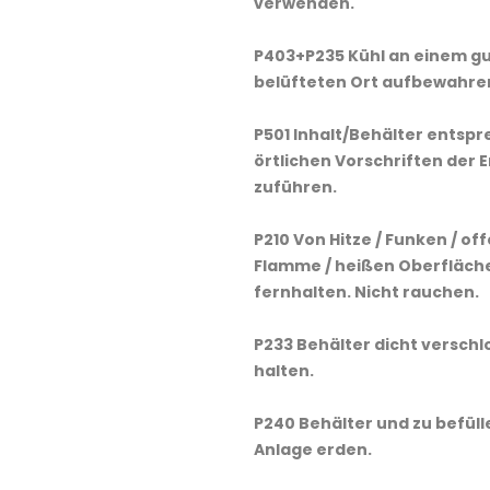
verwenden.
P403+P235 Kühl an einem g
belüfteten Ort aufbewahre
P501 Inhalt/Behälter entsp
örtlichen Vorschriften der 
zuführen.
P210 Von Hitze / Funken / of
Flamme / heißen Oberfläch
fernhalten. Nicht rauchen.
P233 Behälter dicht verschl
halten.
P240 Behälter und zu befül
Anlage erden.