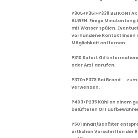
P305+P351+P338 BEI KONTAK
AUGEN: Einige Minuten lan
mit Wasser spülen. Eventuel
vorhandene Kontaktlinsen 
Möglichkeit entfernen.
P310 Sofort Giftinformatio
oder Arzt anrufen.
P370+P378 Bei Brand: … zum
verwenden.
P403+P235 Kühl an einem g
belüfteten Ort aufbewahre
P501 Inhalt/Behälter entsp
örtlichen Vorschriften der 