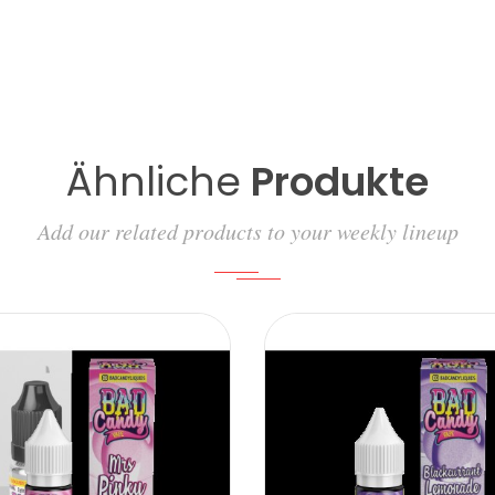
Ähnliche
Produkte
Add our related products to your weekly lineup