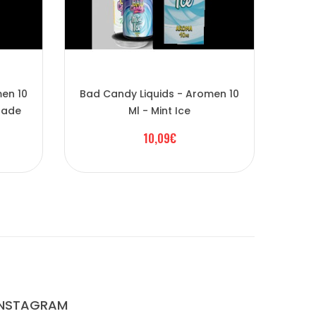
men 10
Bad Candy Liquids - Aromen 10
Bad 
nade
Ml - Mint Ice
10,09€
INSTAGRAM