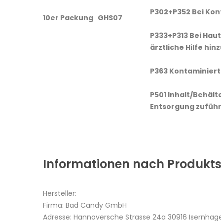
P302+P352 Bei Kont
10er Packung
GHS07
P333+P313 Bei Haut
ärztliche Hilfe hin
P363 Kontaminiert
P501 Inhalt/Behält
Entsorgung zuführ
Informationen nach Produkts
Hersteller:
Firma: Bad Candy GmbH
Adresse: Hannoversche Strasse 24a 30916 Isernhag