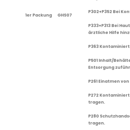
P302+P352 Bei Kont
1er Packung
GHS07
P333+P313 Bei Haut
ärztliche Hilfe hin
P363 Kontaminiert
P501 Inhalt/Behält
Entsorgung zuführ
P261 Einatmen von 
P272 Kontaminiert
tragen.
P280 Schutzhandsc
tragen.