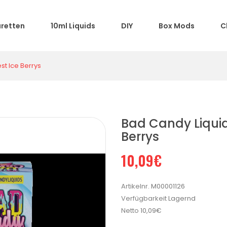
aretten
10ml Liquids
DIY
Box Mods
C
st Ice Berrys
Bad Candy Liquid
Berrys
10,09€
Artikelnr.
M00001126
Verfügbarkeit
Lagernd
Netto
10,09€