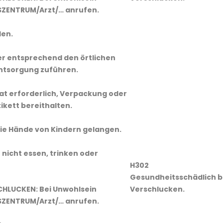
ZENTRUM/Arzt/… anrufen.
len.
er entsprechend den örtlichen
Entsorgung zuführen.
 Rat erforderlich, Verpackung oder
kett bereithalten.
 die Hände von Kindern gelangen.
nicht essen, trinken oder
H302
Gesundheitsschädlich b
SCHLUCKEN: Bei Unwohlsein
Verschlucken.
ZENTRUM/Arzt/… anrufen.