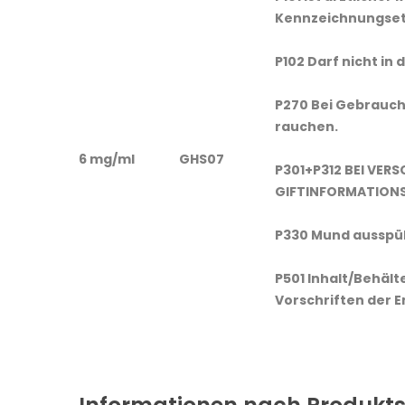
Kennzeichnungseti
P102 Darf nicht in
P270 Bei Gebrauch 
rauchen.
6 mg/ml
GHS07
P301+P312 BEI VER
GIFTINFORMATIONS
P330 Mund ausspü
P501 Inhalt/Behält
Vorschriften der 