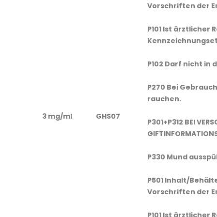
Vorschriften der 
P101 Ist ärztlicher
Kennzeichnungseti
P102 Darf nicht in
P270 Bei Gebrauch 
rauchen.
3 mg/ml
GHS07
P301+P312 BEI VER
GIFTINFORMATIONS
P330 Mund ausspü
P501 Inhalt/Behält
Vorschriften der 
P101 Ist ärztlicher