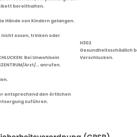
kett bereithalten.
 die Hände von Kindern gelangen.
nicht essen, trinken oder
H302
Gesundheitsschädlich b
SCHLUCKEN: Bei Unwohlsein
Verschlucken.
ZENTRUM/Arzt/… anrufen.
len.
er entsprechend den örtlichen
Entsorgung zuführen.