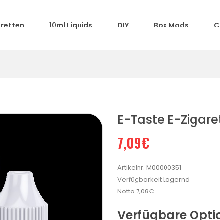
aretten
10ml Liquids
DIY
Box Mods
C
E-Taste E-Zigare
7,09€
Artikelnr.
M00000351
Verfügbarkeit
Lagernd
Netto
7,09€
Verfügbare Opti