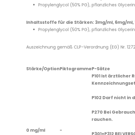
Propylenglycol (50% PG), pflanzliches Glyceri
Inhaltsstoffe für die Stärken: 3mg/ml, 6mg/ml
Propylenglycol (50% PG), pflanzliches Glyceri
Auszeichnung gemäß CLP-Verordnung (EG) Nr. 127
Stärke/Option
Piktogramme
P-Sätze
P101 Ist ärztlicher
Kennzeichnungseti
P102 Darf nicht in
P270 Bei Gebrauch 
rauchen.
0 mg/ml
-
P301+P312 BEI VER