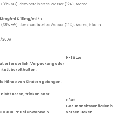
n (38% VG), demineralisiertes Wasser (12%), Aroma
, 12mg/ml & 18mg/ml
\n
n (38% VG), demineralisiertes Wasser (12%), Aroma, Nikotin
2/2008
H-Sätze
 Rat erforderlich, Verpackung oder
kett bereithalten.
 die Hände von Kindern gelangen.
nicht essen, trinken oder
H302
Gesundheitsschädlich b
SCHLUCKEN: Bei Unwohlsein
Verschlucken.