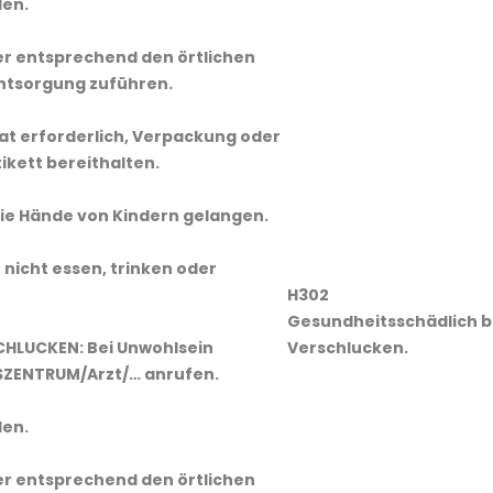
len.
er entsprechend den örtlichen
Entsorgung zuführen.
 Rat erforderlich, Verpackung oder
kett bereithalten.
 die Hände von Kindern gelangen.
nicht essen, trinken oder
H302
Gesundheitsschädlich b
SCHLUCKEN: Bei Unwohlsein
Verschlucken.
ZENTRUM/Arzt/… anrufen.
len.
er entsprechend den örtlichen