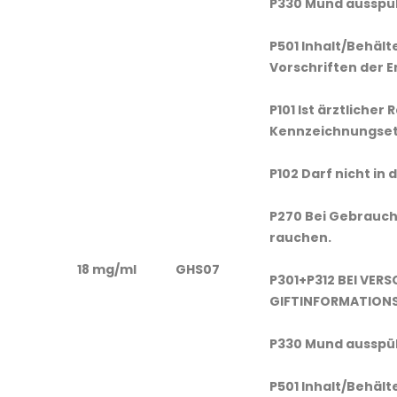
P330 Mund ausspü
P501 Inhalt/Behält
Vorschriften der 
P101 Ist ärztlicher
Kennzeichnungseti
P102 Darf nicht in
P270 Bei Gebrauch 
rauchen.
18 mg/ml
GHS07
P301+P312 BEI VER
GIFTINFORMATIONS
P330 Mund ausspü
P501 Inhalt/Behält