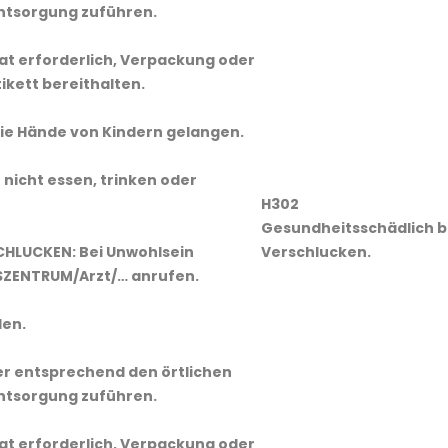
Entsorgung zuführen.
 Rat erforderlich, Verpackung oder
kett bereithalten.
 die Hände von Kindern gelangen.
nicht essen, trinken oder
H302
Gesundheitsschädlich b
SCHLUCKEN: Bei Unwohlsein
Verschlucken.
ZENTRUM/Arzt/… anrufen.
len.
er entsprechend den örtlichen
Entsorgung zuführen.
 Rat erforderlich, Verpackung oder