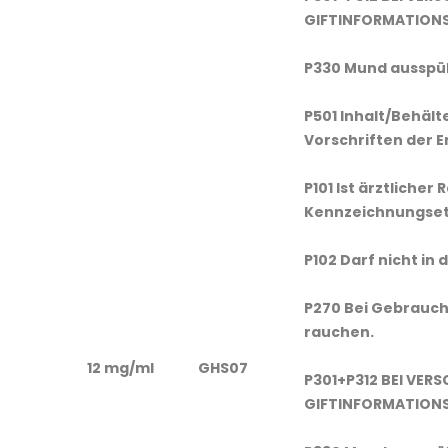
GIFTINFORMATIONS
P330 Mund ausspü
P501 Inhalt/Behält
Vorschriften der 
P101 Ist ärztlicher
Kennzeichnungseti
P102 Darf nicht in
P270 Bei Gebrauch 
rauchen.
12 mg/ml
GHS07
P301+P312 BEI VER
GIFTINFORMATIONS