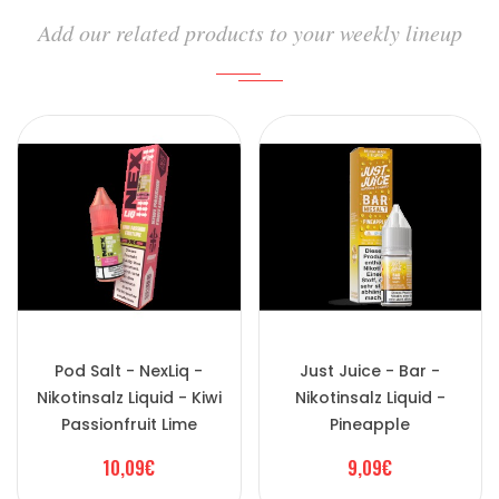
Add our related products to your weekly lineup
Pod Salt - NexLiq -
Just Juice - Bar -
Nikotinsalz Liquid - Kiwi
Nikotinsalz Liquid -
Passionfruit Lime
Pineapple
10,09€
9,09€