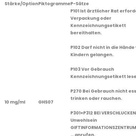
Stärke/Option
Piktogramme
P-Sätze
P101 Ist ärztlicher Rat erford
Verpackung oder
Kennzeichnungsetikett
bereithalten.
P102 Darf nicht in die Hände
Kindern gelangen.
P103 Vor Gebrauch
Kennzeichnungsetikett lese
P270 Bei Gebrauch nicht es
trinken oder rauchen.
10 mg/ml
GHS07
P301+P312 BEI VERSCHLUCKEN:
Unwohlsein
GIFTINFORMATIONSZENTRUM/
… anrufen.