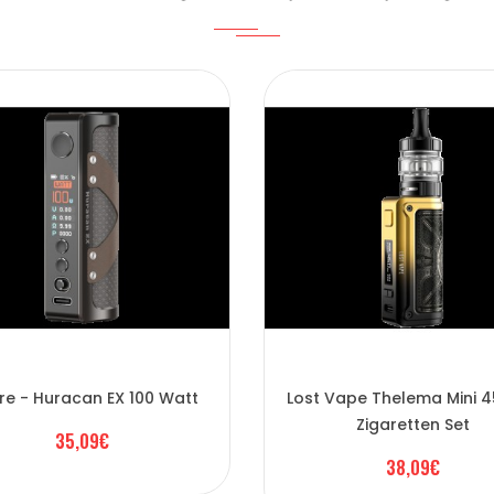
re - Huracan EX 100 Watt
Lost Vape Thelema Mini 
Zigaretten Set
35,09€
38,09€