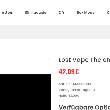
aretten
10ml Liquids
DIY
Box Mods
C
Lost Vape Thele
42,09€
Artikelnr.
M00000410
Verfügbarkeit
Lagernd
Netto
42,09€
Verfügbare Opti