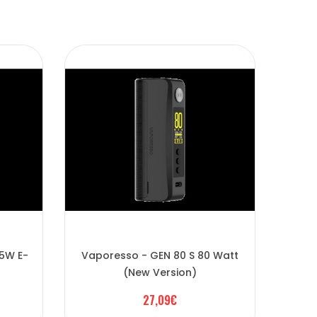
45W E-
Vaporesso - GEN 80 S 80 Watt
G
(New Version)
27,09€