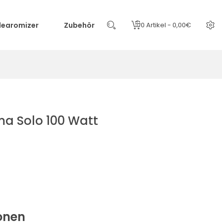
learomizer
Zubehör
0 Artikel - 0,00€
ma Solo 100 Watt
onen