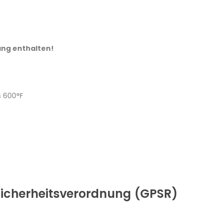
ang enthalten!
s 600°F
icherheitsverordnung (GPSR)