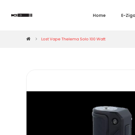
Home
E-Zig
Lost Vape Thelema Solo 100 Watt