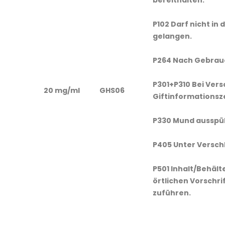
bereithalten.
P102 Darf nicht in
gelangen.
P264 Nach Gebrauc
P301+P310 Bei Vers
20 mg/ml
GHS06
Giftinformationsz
P330 Mund ausspü
P405 Unter Versch
P501 Inhalt/Behäl
örtlichen Vorschri
zuführen.