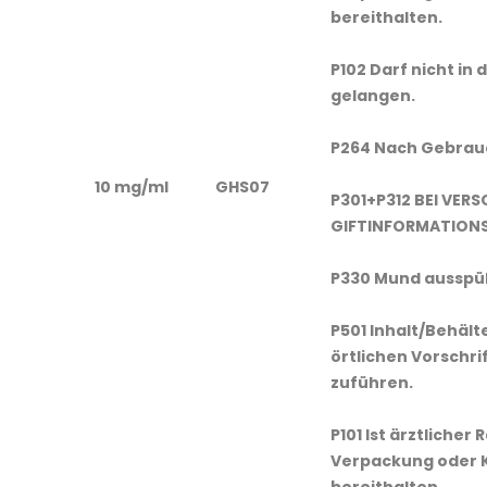
bereithalten.
P102 Darf nicht in
gelangen.
P264 Nach Gebrauc
10 mg/ml
GHS07
P301+P312 BEI VER
GIFTINFORMATIONS
P330 Mund ausspü
P501 Inhalt/Behäl
örtlichen Vorschri
zuführen.
P101 Ist ärztlicher 
Verpackung oder 