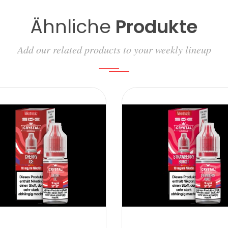
Ähnliche
Produkte
Add our related products to your weekly lineup