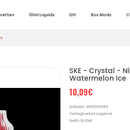
aretten
10ml Liquids
DIY
Box Mods
C
ce
SKE - Crystal - Ni
Watermelon Ice
10,09€
Artikelnr.
M00000369
Verfügbarkeit
Lagernd
Netto
10,09€