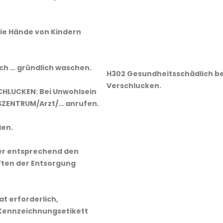
 die Hände von Kindern
h … gründlich waschen.
H302 Gesundheitsschädlich be
Verschlucken.
SCHLUCKEN: Bei Unwohlsein
ZENTRUM/Arzt/… anrufen.
len.
ter entsprechend den
ften der Entsorgung
Rat erforderlich,
Kennzeichnungsetikett