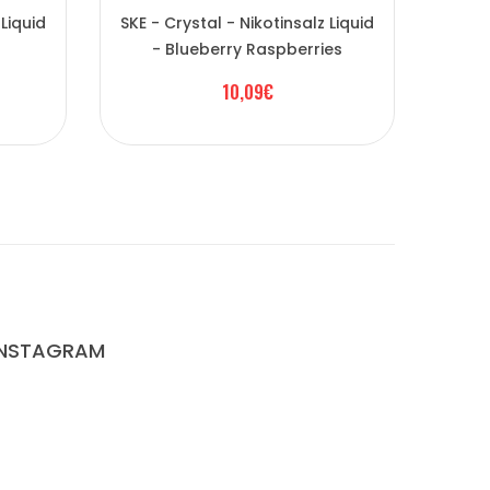
 Liquid
SKE - Crystal - Nikotinsalz Liquid
SKE -
- Blueberry Raspberries
-
10,09€
INSTAGRAM