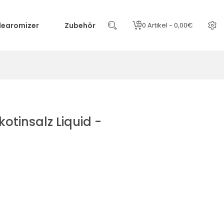
learomizer
Zubehör
0 Artikel - 0,00€
kotinsalz Liquid -