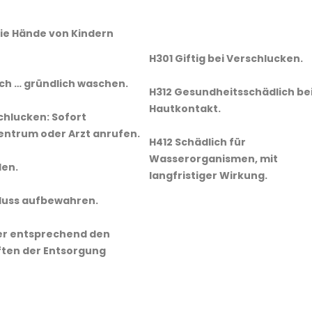
 die Hände von Kindern
H301 Giftig bei Verschlucken.
h … gründlich waschen.
H312 Gesundheitsschädlich be
Hautkontakt.
chlucken: Sofort
entrum oder Arzt anrufen.
H412 Schädlich für
Wasserorganismen, mit
len.
langfristiger Wirkung.
luss aufbewahren.
ter entsprechend den
ften der Entsorgung