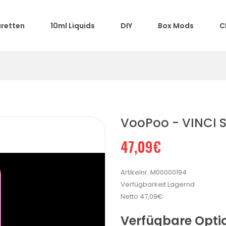
aretten
10ml Liquids
DIY
Box Mods
C
VooPoo - VINCI S
47,09€
Artikelnr.
M00000194
Verfügbarkeit
Lagernd
Netto
47,09€
Verfügbare Opti