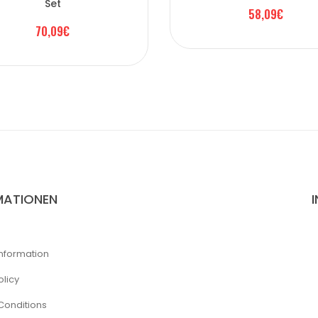
Set
58,09€
70,09€
MATIONEN
Information
olicy
Conditions