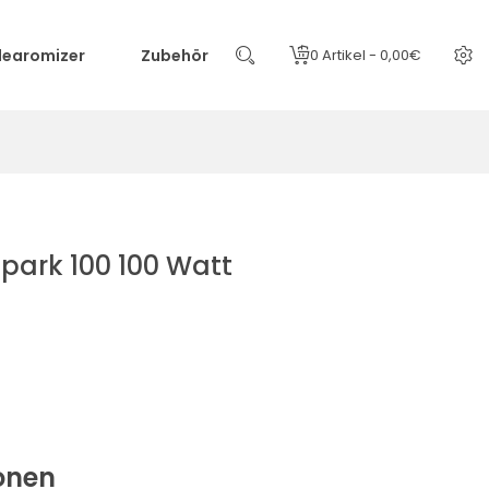
learomizer
Zubehör
0 Artikel - 0,00€
park 100 100 Watt
onen