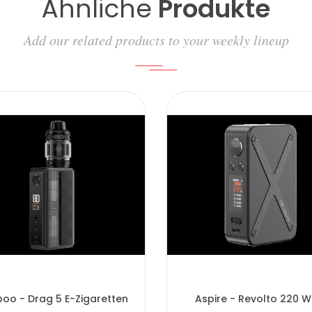
Ähnliche
Produkte
Add our related products to your weekly lineup
oo - Drag 5 E-Zigaretten
Aspire - Revolto 220 W