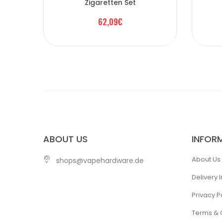
Zigaretten Set
62,09€
ABOUT US
INFOR
About Us
shops@vapehardware.de
Delivery 
Privacy P
Terms & 